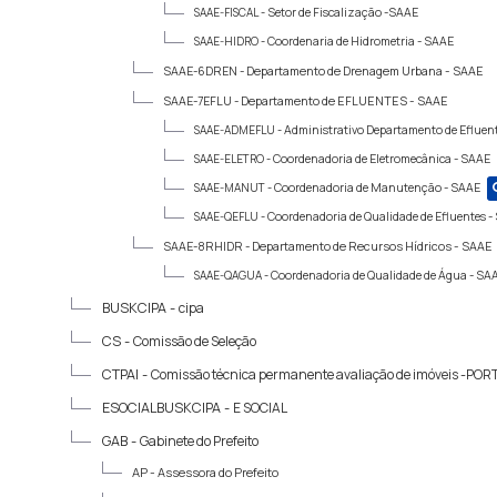
SAAE-FISCAL -
Setor de Fiscalização -SAAE
SAAE-HIDRO -
Coordenaria de Hidrometria - SAAE
SAAE-6DREN -
Departamento de Drenagem Urbana - SAAE
SAAE-7EFLU -
Departamento de EFLUENTES - SAAE
SAAE-ADMEFLU -
Administrativo Departamento de Efluen
SAAE-ELETRO -
Coordenadoria de Eletromecânica - SAAE
SAAE-MANUT -
Coordenadoria de Manutenção - SAAE
SAAE-QEFLU -
Coordenadoria de Qualidade de Efluentes -
SAAE-8RHIDR -
Departamento de Recursos Hídricos - SAAE
SAAE-QAGUA -
Coordenadoria de Qualidade de Água - SA
BUSKCIPA -
cipa
CS -
Comissão de Seleção
CTPAI -
Comissão técnica permanente avaliação de imóveis -POR
ESOCIALBUSKCIPA -
E SOCIAL
GAB -
Gabinete do Prefeito
AP -
Assessora do Prefeito