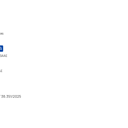
tes
 SAAE
AE
T 38.351/2025