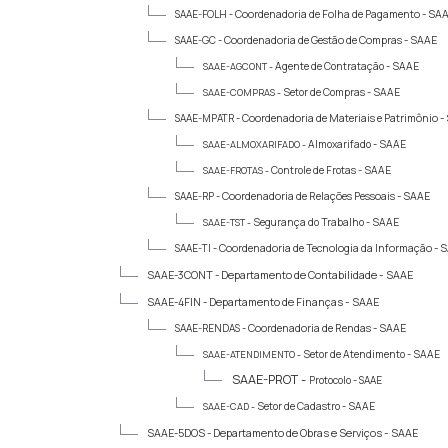
SAAE-FOLH -
Coordenadoria de Folha de Pagamento - SA
SAAE-GC -
Coordenadoria de Gestão de Compras - SAAE
Agente de Contratação - SAAE
SAAE-AGCONT -
Setor de Compras - SAAE
SAAE-COMPRAS -
SAAE-MPATR -
Coordenadoria de Materiais e Patrimônio -
Almoxarifado - SAAE
SAAE-ALMOXARIFADO -
Controle de Frotas - SAAE
SAAE-FROTAS -
SAAE-RP -
Coordenadoria de Relações Pessoais - SAAE
Segurança do Trabalho - SAAE
SAAE-TST -
SAAE-TI -
Coordenadoria de Tecnologia da Informação - 
SAAE-3CONT -
Departamento de Contabilidade - SAAE
SAAE-4FIN -
Departamento de Finanças - SAAE
SAAE-RENDAS -
Coordenadoria de Rendas - SAAE
Setor de Atendimento - SAAE
SAAE-ATENDIMENTO -
SAAE-PROT -
Protocolo - SAAE
Setor de Cadastro - SAAE
SAAE-CAD -
SAAE-5DOS -
Departamento de Obras e Serviços - SAAE