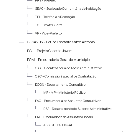
PRE -
Prefeito
SEAC -
Sociedade Comunitária de Habitação
TEL -
Telefonia e Recepção
TG -
Tiro de Guerra
VP -
Vice-Prefeito
GESA203 -
Grupo Escoteiro Santo Antonio
PCJ -
Projeto Conecta Jovem
PGM -
Procuradoria Geral do Município
CAA -
Coordenadoria de Apoio Administrativo
CEC -
Comissão Especial de Contratação
DCON -
Departamento Consultivo
MP -
MP - Ministério Público
PAC -
Procuradoria de Assuntos Consultivos
DSA -
Departamento de Suporte Administrativo
PAF -
Procuradoria de Assuntos Fiscais
ASSIST -
PA-FISCAL