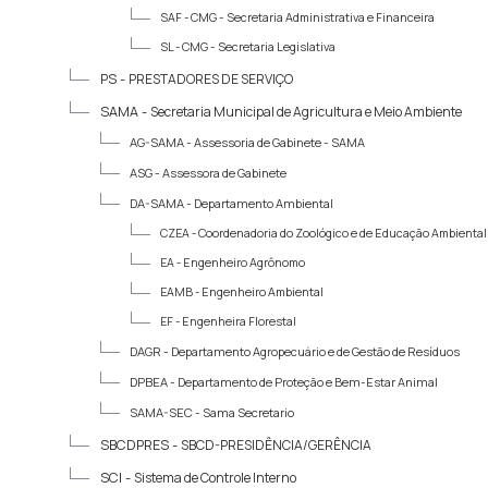
SAF -
CMG - Secretaria Administrativa e Financeira
SL -
CMG - Secretaria Legislativa
PS -
PRESTADORES DE SERVIÇO
SAMA -
Secretaria Municipal de Agricultura e Meio Ambiente
AG-SAMA -
Assessoria de Gabinete - SAMA
ASG -
Assessora de Gabinete
DA-SAMA -
Departamento Ambiental
CZEA -
Coordenadoria do Zoológico e de Educação Ambiental
EA -
Engenheiro Agrônomo
EAMB -
Engenheiro Ambiental
EF -
Engenheira Florestal
DAGR -
Departamento Agropecuário e de Gestão de Resíduos
DPBEA -
Departamento de Proteção e Bem-Estar Animal
SAMA-SEC -
Sama Secretario
SBCDPRES -
SBCD-PRESIDÊNCIA/GERÊNCIA
SCI -
Sistema de Controle Interno