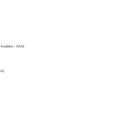
 Assédio - SAAE
AAE