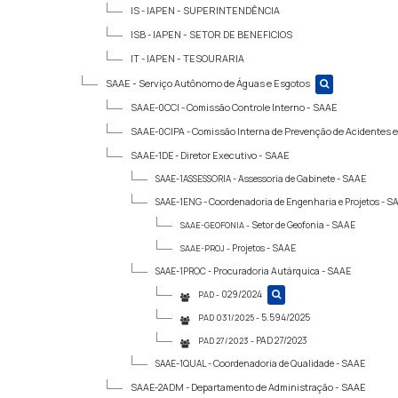
IS -
IAPEN - SUPERINTENDÊNCIA
ISB -
IAPEN - SETOR DE BENEFICIOS
IT -
IAPEN - TESOURARIA
SAAE -
Serviço Autônomo de Águas e Esgotos
SAAE-0CCI -
Comissão Controle Interno - SAAE
SAAE-0CIPA -
Comissão Interna de Prevenção de Acidentes e
SAAE-1DE -
Diretor Executivo - SAAE
SAAE-1ASSESSORIA -
Assessoria de Gabinete - SAAE
SAAE-1ENG -
Coordenadoria de Engenharia e Projetos - S
Setor de Geofonia - SAAE
SAAE-GEOFONIA -
Projetos - SAAE
SAAE-PROJ -
SAAE-1PROC -
Procuradoria Autárquica - SAAE
029/2024
PAD -
5.594/2025
PAD 031/2025 -
PAD 27/2023
PAD 27/2023 -
SAAE-1QUAL -
Coordenadoria de Qualidade - SAAE
SAAE-2ADM -
Departamento de Administração - SAAE