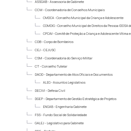
ASSGAB -
Assessoria de Gabinete
CCM -
Coordenadoria de Conselhos Municipais
CMDCA -
Conselho Municipal da Criança e Adolescente
COMDIG -
Conselho Municipal de Direitos da Pessoa IDOSA d
CPCAV -
Comitê de Proteção a Criança e Adolescente Vítima 
CDB -
Corpo de Bombeiros
CEJ -
CEJUSC
CSM -
Coordenadoria do Serviço Militar
CT -
Conselho Tutelar
DAOD -
Departamento de Atos Oficiais e Documentos
ALEG -
Assuntos Legislativos
DECIVI -
Defesa Civil
DGEP -
Departamento de Gestão Estratégica de Projetos
ENGAB -
Engenharia Gabinete
FSS -
Fundo Social de Solidariedade
GALEJ -
Legislativo para Gabinete