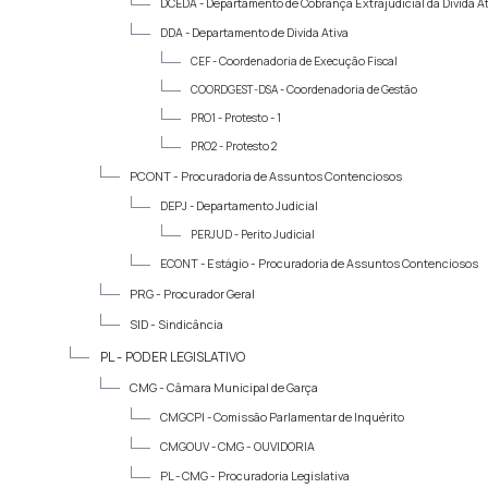
DCEDA -
Departamento de Cobrança Extrajudicial da Dívida At
DDA -
Departamento de Divida Ativa
CEF -
Coordenadoria de Execução Fiscal
COORDGEST-DSA -
Coordenadoria de Gestão
PRO1 -
Protesto - 1
PRO2 -
Protesto 2
PCONT -
Procuradoria de Assuntos Contenciosos
DEPJ -
Departamento Judicial
PERJUD -
Perito Judicial
ECONT -
Estágio - Procuradoria de Assuntos Contenciosos
PRG -
Procurador Geral
SID -
Sindicância
PL -
PODER LEGISLATIVO
CMG -
Câmara Municipal de Garça
CMGCPI -
Comissão Parlamentar de Inquérito
CMGOUV -
CMG - OUVIDORIA
PL -
CMG - Procuradoria Legislativa